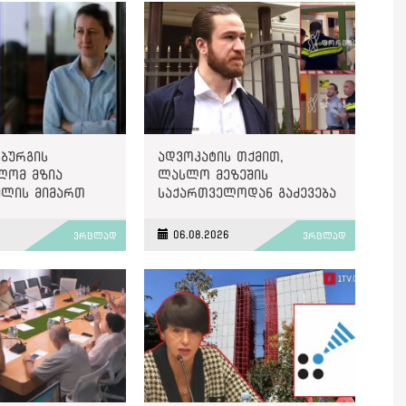
სბურგის
ადვოკატის თქმით,
ლომ მზია
ლასლო მეზეშის
ლის მიმართ
საქართველოდან გაძევება
ლ პოლიტიკურად
ემუქრება
ბულ ბრალდების
6
06.08.2026
ვრცლად
ვრცლად
ეოთხე საჩივარი
ტრირა