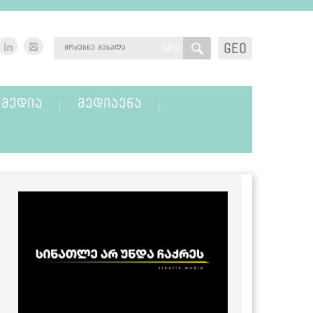
GEO
GEO
ᲛᲔᲓᲘᲐ
ᲛᲔᲓᲘᲐᲔᲜᲐ