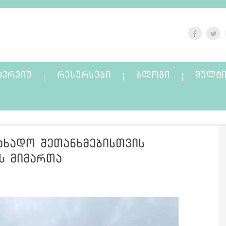
ᲢᲔᲠᲕᲘᲣ
ᲠᲔᲡᲣᲠᲡᲔᲑᲘ
ᲑᲚᲝᲒᲘ
ᲛᲣᲚᲢᲘ
ახადო შეთანხმებისთვის
ს მიმართა