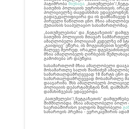
პატიმრობა
მიუსაჯა
. „ბათუმელები“/„ნე
ბათუმის პოლიციის უფროსისთვის, ირაკლ
პოლიციელზე თავდასხმას ედავებოდნენ
გადაუკვალიფიცირა და ის დამნაშავედ 
პირველი ნაწილით ცნო. მზია ამაღლობე
ქუთაისის სააპელაციო სასამართლომაც.
„ბათუმელებისა“ და „ნეტგაზეთის“ დამფ
ბათუმის პოლიციის მთავარ სამმართველ
ამაღლობელი პოლიციამ კედელზე იმ სტი
„გაიფიცე“ ეწერა, ის მოგვიანებით ხელ
მალევე მეორედ, ირაკლი დგებუაძისთვის 
მზია ამაღლობელს ღირსების შემლახავა
გამოძიება არ დაუწყია.
სასამართლომ მზია ამაღლობელი დააჯა
მოსამართლე სალიხ შაინიძემ ამაღლობ
სამართალდამრღვევად 18 მარტს ცნო და 2
სამართალდამრღვევად მოსამართლე მარ
დააჯარიმა. შსს ამაღლობელს პოლიციელ
პოლიციის დეპარტამენტის წინ, დამხმარე
დამახინჯებას ედავებოდა.
„ბათუმელები“/„ნეტგაზეთის“ დამფუძნებ
შიმშილობდა. მზია ამაღლობელი ბოლო 
საერთაშორისო ჯილდოს მფლობელი
გა
სახაროვის პრემია - ევროკავშირის ად