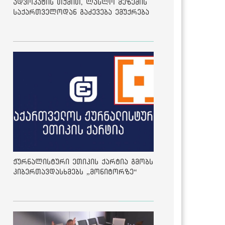
ადვოკატის თქმით, ლასლო მეზეშის
საქართველოდან გაძევება ემუქრება
ჟურნალისტური ეთიკის ქარტია გმობს
კიბერთავდასხმებს „მონიტორზე“