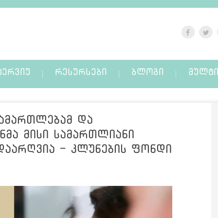
ᲢᲔᲠᲕᲘᲣ
ᲠᲔᲡᲣᲠᲡᲔᲑᲘ
ᲑᲚᲝᲒᲘ
ᲛᲣᲚᲢᲘ
ამართლებამ და
ენმა მისი სამართლიანი
აარღვია - კლუნების ფონდი