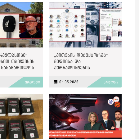
ორმულასთან“
„მითების დეტექტორმა“
ებით თბილისის
მედიისა და
 სასამართლოს
ჟურნალისტების
ილება SLAPP
წინააღმდეგ
ტია
გავრცელებული
04.05.2026
ვრცლად
ვრცლად
დეზინფორმაციისა და
მანიპულაციური შინაარსის
42 შემთხვევა გამოავლინა