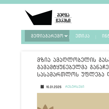
ᲛᲔᲓᲘᲐᲒᲐᲠᲔᲛᲝ
ᲔᲗᲘᲙᲐ
ᲘᲜ
მზია ამაღლობელის გას
გამამტყუნებელმა განაჩ
სასამართლოს უფლება დ
რესურსები
16.01.2026