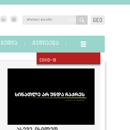
GEO
GEO
ᲛᲔᲓᲘᲐ
ᲛᲔᲓᲘᲐᲔᲜᲐ
Covid-19
ასევე იხილეთ