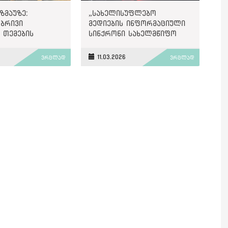
ზმაუზე:
„სახელისუფლებო
ობრივი
მედიების ინფორმაციული
, თემების
სინქრონი სახელმწიფო
სტუმრების
აპარატთან“ - „მითების
ს
დეტექტორის“ მიმოხილვა
11.03.2026
ვრცლად
ვრცლად
ირება და
ს ფორმულირება
აში მოდის
 ოცნების“
სა და
თან“