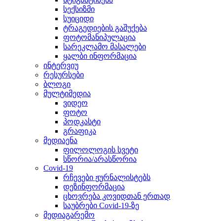
სექსიზმი
სუიციდი
ტრაგედიების გაშუქება
ფოტომანიპულაცია
სარეკლამო მასალები
ყალბი ინფორმაცია
ინტერვიუ
რესურსები
ბლოგი
მულტიმედია
ვიდეო
ფოტო
პოდკასტი
გრაფიკა
მედიაენა
ფილოლოგის სვეტი
სწორია/არასწორია
Covid-19
რჩევები ჟურნალისტებს
დეზინფორმაცია
ცხოვრება კოვიდთან ერთად
საუბრები Covid-19-ზე
მედიაგარემო