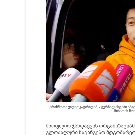
სქრინშოთი ვიდეოკადრიდან, - ჟურნალისტები ინტე
ჩინეთის მო
მსოფლიო ჯანდაცვის ორგანიზაციამ
გლობალური საგანგებო მდგომარე