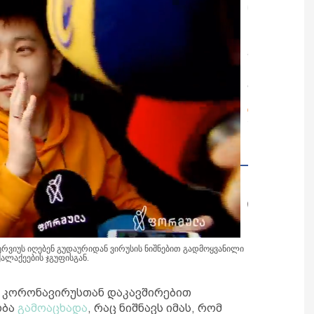
რვიუს იღებენ გუდაურიდან ვირუსის ნიშნებით გადმოყვანილი
ქალაქეების ჯგუფისგან.
 კორონავირუსთან დაკავშირებით
ობა
გამოაცხადა
, რაც ნიშნავს იმას, რომ