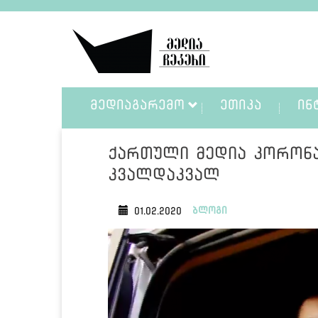
ᲛᲔᲓᲘᲐᲒᲐᲠᲔᲛᲝ
ᲔᲗᲘᲙᲐ
ᲘᲜ
ქართული მედია კორონა
კვალდაკვალ
ბლოგი
01.02.2020