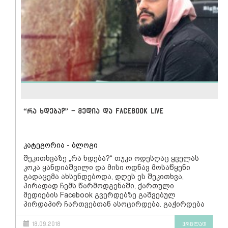
“რა ხდება?” - მედია და Facebook Live
კატეგორია - ბლოგი
შეკითხვაზე „რა ხდება?“ თუკი ოდესღაც ყველას
კოკა ყანდიაშვილი და მისი ოდნავ მოსაწყენი
გადაცემა ახსენდებოდა, დღეს ეს შეკითხვა,
პირადად ჩემს წარმოდგენაში, ქართული
მედიების Facebook გვერდებზე გაშვებულ
პირდაპირ ჩართვებთან ასოცირდება. გაჭირდება
Facebook Live-ის მოძებნა, სადაც კომენტარების
ველში მანტრასავით არ მეორდება შეკითხვა „რა
18.09.2018
ვრცლად