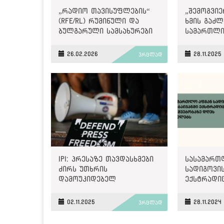
„რადიო თავისუფლების“
„შემოგვი
(RFE/RL) რუმინული და
ხმის გაძლ
ბულგარული სამსახურები
სამართლი
იხურება
მოთხოვნაშ
Internatio
26.02.2026
28.11.2025
ვრცლად
პატიმრობ
მამაც ხმა
IPI: პრესაზე თავდასხმები
სასამართ
ძირს უთხრის
სადიგოვის
დამოუკიდებელ
ექსტრადი
ინსტიტუტებს, რომლებიც
დასაშვებ
თავისუფალ
იმსჯელებ
02.11.2025
28.11.2024
ვრცლად
საზოგადოებებს ტირანიისა
და უკონტროლო