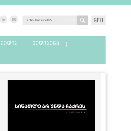
GEO
GEO
ᲛᲔᲓᲘᲐ
ᲛᲔᲓᲘᲐᲔᲜᲐ