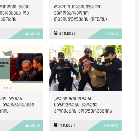
ერთდით მათი
რადიო თავისუფალი
იერებასა და
ევროპა/რადიო
ანობის
თავისუფლების (RFE/RL)
ი“, - PEN
უნგრულმა სამსახურმა
nal-ი
მუშაობა შეწყვიტა
21.11.2025
ვრცლად
ვრცლად
აში მყოფ „ოთხ
ზე“
ლო აფგან
„რეპორტიორები
 აზერბაიჯანში
საზღვრებს გარეშე“
ციის
კლიმატის კონფერენციის
ობაზე დღეს
პარალელურად,
ს
აზერბაიჯანელი
11.11.2024
ვრცლად
ვრცლად
ჟურნალისტების
გათავისუფლებას