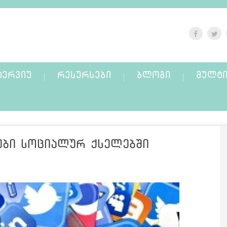
ᲢᲔᲠᲕᲘᲣ
ᲠᲔᲡᲣᲠᲡᲔᲑᲘ
ᲑᲚᲝᲒᲘ
ᲛᲣᲚᲢᲘ
ები სოციალურ ქსელებში