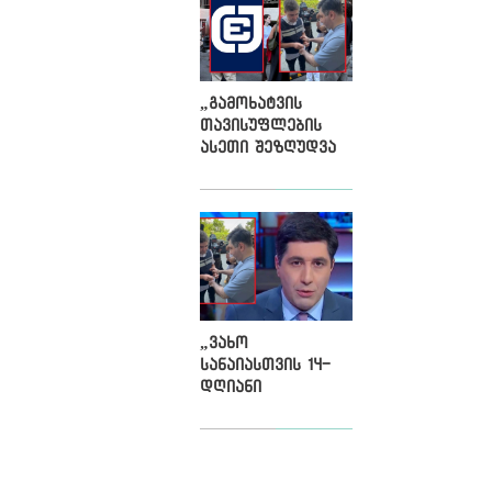
„გამოხატვის
თავისუფლების
ასეთი შეზღუდვა
„ქართული
ოცნებისთვისაც“
უპრეცენდენტოა“,
- ქარტია
„ვახო
სანაიასთვის 14-
დღიანი
პატიმრობის
შეფარდება
ეწინააღმდეგება
მართლმსაჯულების