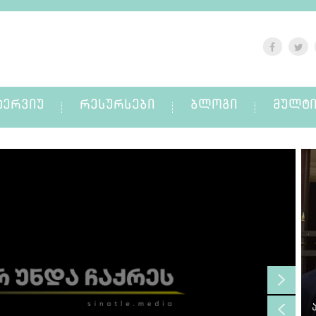
ᲢᲔᲠᲕᲘᲣ
ᲠᲔᲡᲣᲠᲡᲔᲑᲘ
ᲑᲚᲝᲒᲘ
ᲛᲣᲚᲢᲘ