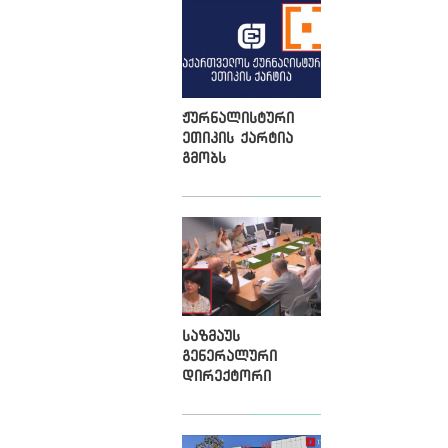
ჟურნალისტური
ეთიკის ქარტია
გმობს
კიბერთავდასხმებს
„მონიტორზე“
საზმაუს
გენერალური
დირექტორი
მეორე ვადით
თინათინ
ბერძენიშვილი