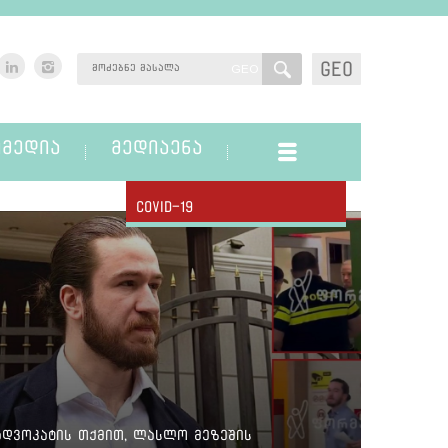
GEO
GEO
ᲛᲔᲓᲘᲐ
ᲛᲔᲓᲘᲐᲔᲜᲐ
Covid-19
ადვოკატის თქმით, ლასლო მეზეშის