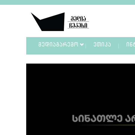
ᲛᲔᲓᲘᲐᲒᲐᲠᲔᲛᲝ
ᲔᲗᲘᲙᲐ
ᲘᲜ