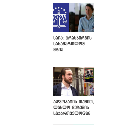
2500 ლარით
დააჯარიმა
საია: ტრასბურგის
სასამართლომ
მზია
ამაღლობელის
მიმართ
წარმოებულ
პოლიტიკურად
მოტივირებულ
ბრალდების
საქმეზე მეოთხე
საჩივარი
ადვოკატის თქმით,
დაარეგისტრირა
ლასლო მეზეშის
საქართველოდან
გაძევება ემუქრება