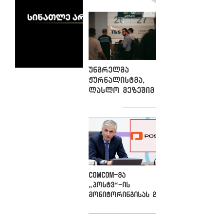
უნგრელმა
ჟურნალისტმა,
ლასლო მეზეშიმ
საქართველო
დატოვა, მას
გაძევება
ემუქრებოდა
ComCom-მა
„პოსტვ“-ის
მონიტორინგისას 2
დარღევა
გამოავლინა და