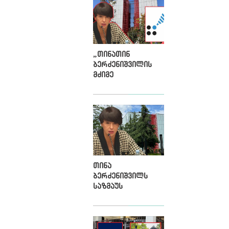
გახდა
„თინათინ
ბერძენიშვილის
მძიმე
მემკვიდრეობა“ -
კოალიცია
ბერძენიშვილის
პირველი ვადის
შედეგებზე
თინა
ბერძენიშვილს
საზმაუს
დირექტორობა
მეორე ვადითაც
სურს