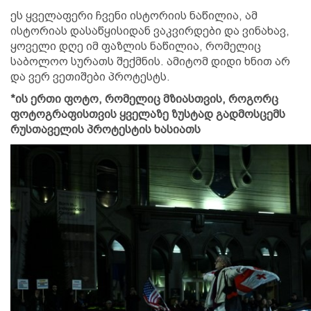
ეს ყველაფერი ჩვენი ისტორიის ნაწილია, ამ
ისტორიას დასაწყისიდან ვაკვირდები და ვინახავ,
ყოველი დღე იმ ფაზლის ნაწილია, რომელიც
საბოლოო სურათს შექმნის. ამიტომ დიდი ხნით არ
და ვერ ვეთიშები პროტესტს.
*ის ერთი ფოტო, რომელიც მზიასთვის, როგორც
ფოტოგრაფისთვის ყველაზე ზუსტად გადმოსცემს
რუსთაველის პროტესტის ხასიათს