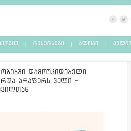
ᲢᲔᲠᲕᲘᲣ
ᲠᲔᲡᲣᲠᲡᲔᲑᲘ
ᲑᲚᲝᲒᲘ
ᲛᲣᲚᲢᲘ
რობებში დამოუკიდებელი
არდა არაფერს ველი -
შვილთან