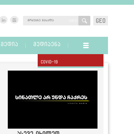
GEO
GEO
ᲛᲔᲓᲘᲐ
ᲛᲔᲓᲘᲐᲔᲜᲐ
Covid-19
ასევე იხილეთ