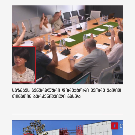
თავს ყველაფერზე, რაც
ჩემს ქვეყანას დაემართა.
არც ერთმა ჩვენგანმა
საკმარისი არ გააკეთა“, -
ამბობს „ნოვაია გაზეტას“
ჟურნალისტი, ელენა
კოსტიუჩენკო ფილმში.
დღეს ჩვენც არ გვაქვს
პასუხი, რა შეიძლება
გავაკეთოთ იმისათვის, რომ
უარესი არ იყოს?!
ერთადერთი პასუხია
დაუმორჩილებლობა, ამ
რეპრესიული კანონებისა და
რეგულაციების
დაუმორჩილებლობა: ჩვენ
საზმაუს გენერალური დირექტორი მეორე ვადით
არ დავრეგისტრირდით
თინათინ ბერძენიშვილი გახდა
უცხოური ძალის
ინტერესების
გამტარებელთა რეესტრში,
სატელევიზიო მედიის
ჟურნალისტები თვეებია
ანაზღაურების გარეშე
მუშაობენ, არავინ