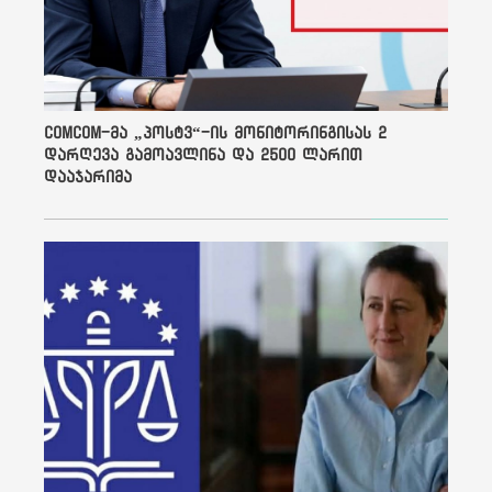
განადგურებას ისახავს
მიზნად, მათი წესების
მიღებასა და
დამორჩილებას აზრი არ
აქვს, რადგან ის მაინც
გაგანადგურებს.
ComCom-მა „პოსტვ“-ის მონიტორინგისას 2
დღეს ჩვენ რუსეთის
დარღევა გამოავლინა და 2500 ლარით
„ომამდე“ მდგომარეობაში
ვართ, აგენტებად
დააჯარიმა
შეგვრაცხეს,
საერთაშორისო გრანტების
მიღება აგვიკრძალეს, რაც
მედიის მიუკერძოებლობისა
და დამოუკიდებლობის
გარანტი იყო, კითხვებზე
პასუხს არ გვცემენ და ჩვენ
სრულ მარგინალიზებას
ცდილობენ, ტროტუარზე
დგომისთვის
გვაპატიმრებენ, სოციალურ
ქსელში განწირული
„ყვირილის“ გამო დაჭერით
გვემუქრებიან. მიიღეს
რუსული კანონი, ე.წ. FARA,